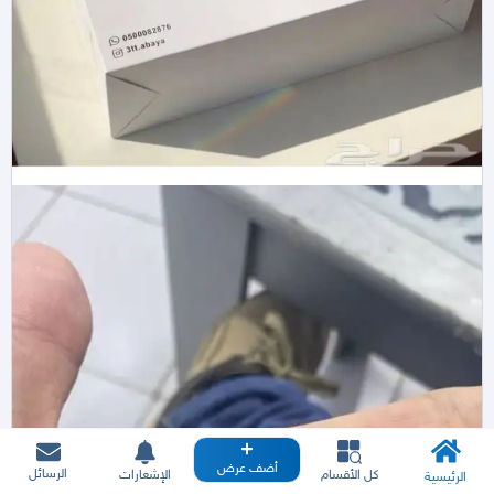
أضف عرض
الرسائل
كل الأقسام
الإشعارات
الرئيسية