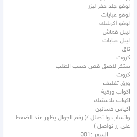
واتساب وا تصال /( رقم الجوال يظهر عند الضغط 
            السعر :001