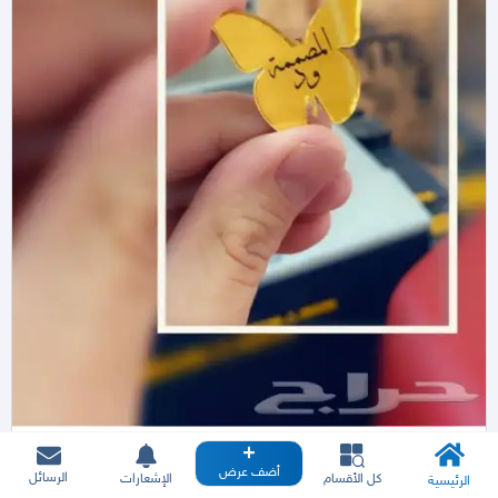
أضف عرض
الرسائل
كل الأقسام
الإشعارات
الرئيسية