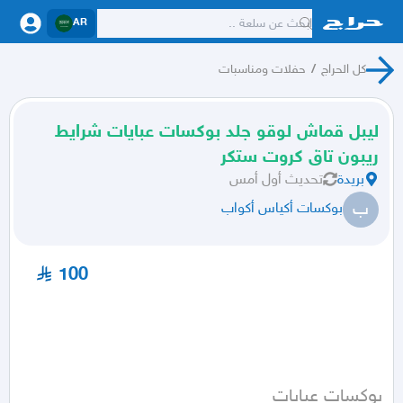
AR
كل الحراج
/
حفلات ومناسبات
ليبل قماش لوقو جلد بوكسات عبايات شرايط
ريبون تاق كروت ستكر
بريدة
تحديث
أول أمس
ب
بوكسات أكياس أكواب
100