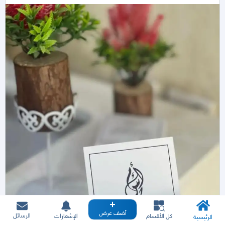
أضف عرض
الرسائل
كل الأقسام
الإشعارات
الرئيسية