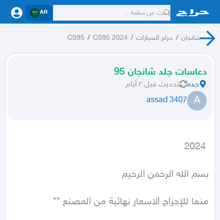
AR
شانجان
/
حراج السيارات
/
CS95 2024
/
CS95
دعاسات جلد شانجان 95
جده
تحديث
قبل ٣ أيام
A
assad 3407
 2024