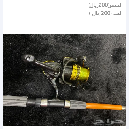
الحد (200ريال )