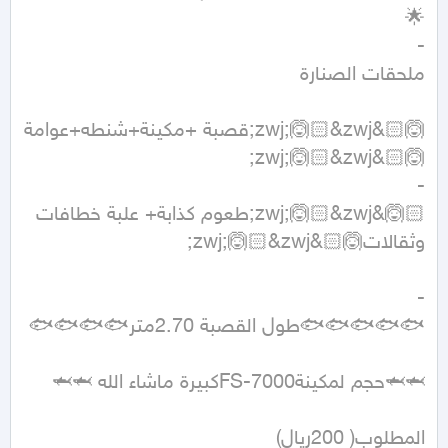
🙆🏻&zwj;️🙆🏻&zwj;️قصبة +مكينة+شنطه+عوامة 
🙆🏻&zwj;️🙆🏻&zwj;️طعوم كذابة+ علبة خطافات 