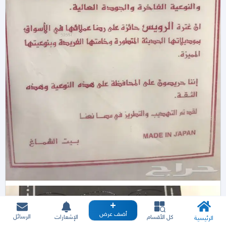
أضف عرض
الرسائل
كل الأقسام
الإشعارات
الرئيسية