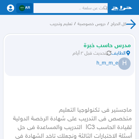
AR
كل الحراج
/
دروس خصوصية
/
تعليم وتدريب
مدرس حاسب خبرة
الطايف
تحديث
قبل ٣ أيام
H
h_m_m_e
متخصص فى التدريب على شهادة الرخصة الدولية 
لقيادة الحاسب IC3  التدريب والمساعدة فى حل 
أسئلة الاختبارات الثالثة ونجعلك تاخد الشهادة فى 