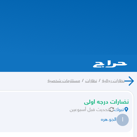
نظارات رجالية
/
نظارات
/
مستلزمات شخصية
نضارات درجه اولى
تبوك
تحديث
قبل أسبوعين
ا
الجو.هره