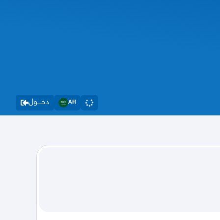
دخــــول
AR