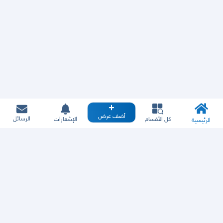
أضف عرض
الرسائل
كل الأقسام
الإشعارات
الرئيسية