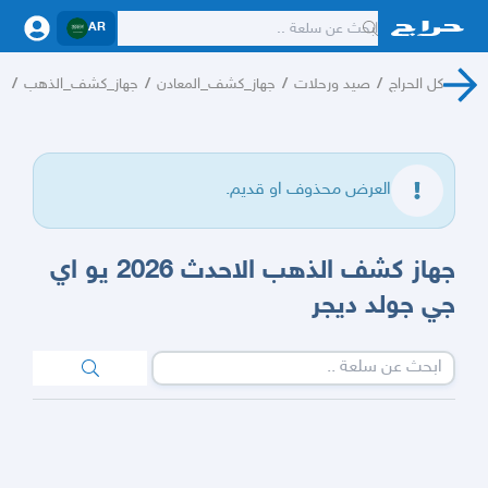
AR
كل الحراج
/
صيد ورحلات
/
جهاز_كشف_المعادن
/
جهاز_كشف_الذهب
/
ا
العرض محذوف او قديم.
جهاز كشف الذهب الاحدث 2026 يو اي
جي جولد ديجر