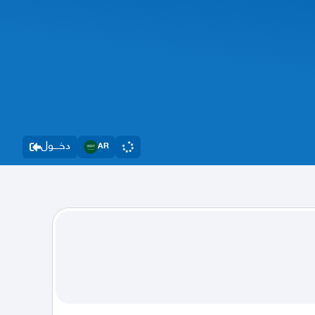
دخــــول
AR