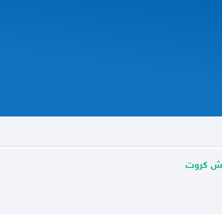
اش كروت