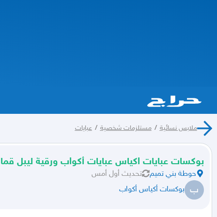
ملابس نسائية
/
مستلزمات شخصية
/
عبايات
بوكسات عبايات اكياس عبايات أكواب ورقية ليبل قم
حوطة بني تميم
تحديث
أول أمس
ب
بوكسات أكياس أكواب