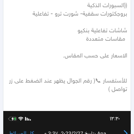
للأستفسار 📞( رقم الجوال يظهر عند الضغط على زر 
تواصل ) 