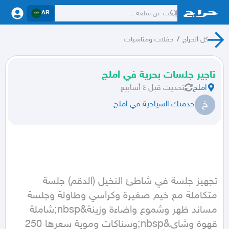
AR
كل الحراج
/
حفلات ومناسبات
تاجير جلسات بحرية في املج
املج
تحديث
قبل ٤ أسابيع
خ
خدمتك السياحية في املج
تجهيز جلسة في شاطئ النخيل (الدقم) جلسة 
متكاملة مع خيم صغيرة وكراسي وطاولة وجلسة 
مساند ظهر وشموع واضاءة وزينة&nbsp;شاملة 
قهوة وشاي&nbsp;وسناكات وموية سعرها 250 