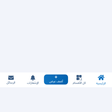
أضف عرض
الرسائل
كل الأقسام
الإشعارات
الرئيسية