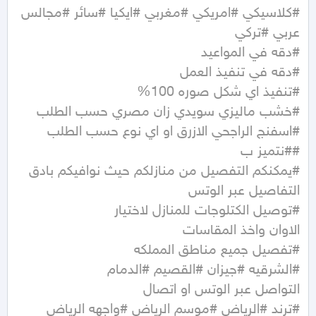
#كلاسيكي #امريكي #مغربي #ايكيا #سائر #مجالس 
#يمكنكم التفصيل من منازلكم حيث نوافيكم بادق 
#ترند #الرياض #موسم الرياض #واجهه الرياض 