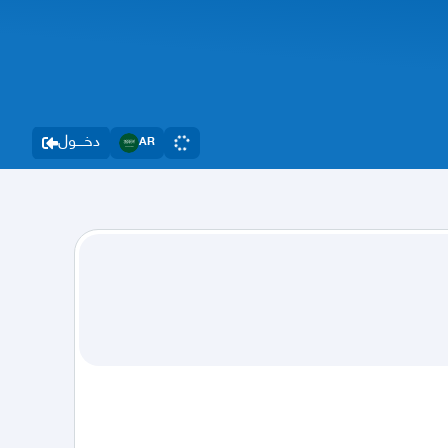
دخــــول
AR