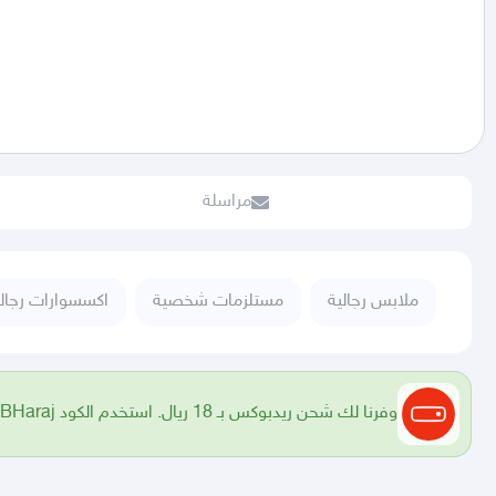
مراسلة
ملابس رجالية
مستلزمات شخصية
اكسسوارات رجالي
وفرنا لك شحن ريدبوكس بـ 18 ريال. استخدم الكود RBHaraj للحصول على الخصم.