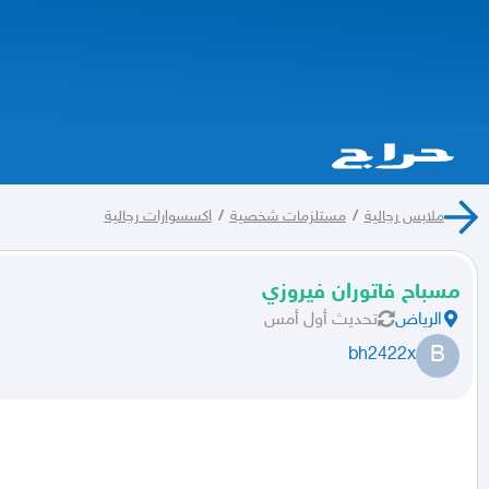
ملابس رجالية
/
مستلزمات شخصية
/
اكسسوارات رجالية
مسباح فاتوران فيروزي
الرياض
تحديث
أول أمس
B
bh2422x