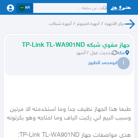
AR
حراج الأجهزة
/
أجهزة كمبيوتر
/
أجهزة شبكات
جهاز مقوي شبكه TP-Link TL-WA901ND
مكه
تحديث
قبل ٣ أشهر
ا
ابومحمد للطيور
طبعا هذا الجهاز نظيف جدا وما استخدمته الا مرتين 