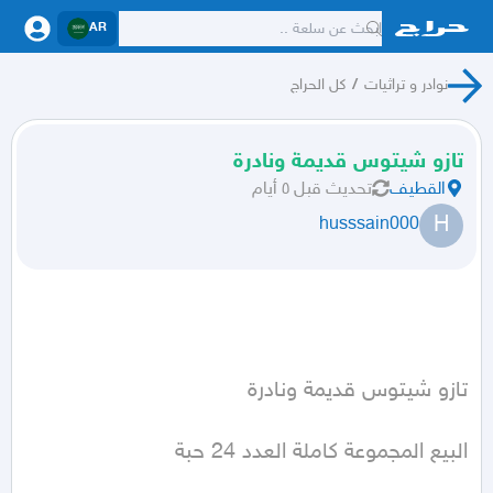
AR
نوادر و تراثيات
/
كل الحراج
تازو شيتوس قديمة ونادرة
القطيف
تحديث
قبل ٥ أيام
H
husssain000