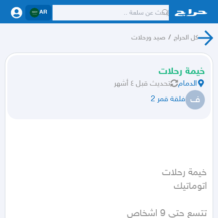
AR
كل الحراج
/
صيد ورحلات
خيمة رحلات
الدمام
تحديث
قبل ٤ أشهر
ف
فلقة قمر 2