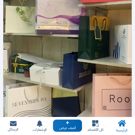
أضف عرض
الرسائل
كل الأقسام
الإشعارات
الرئيسية