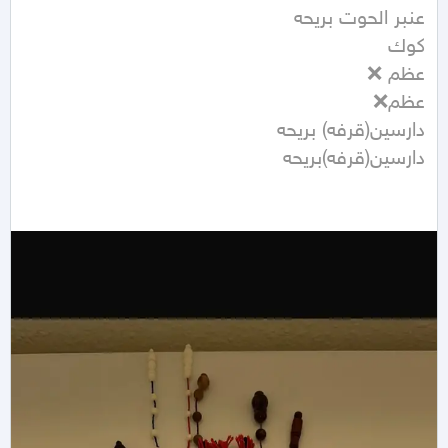
دارسين(قرفه)بريحه