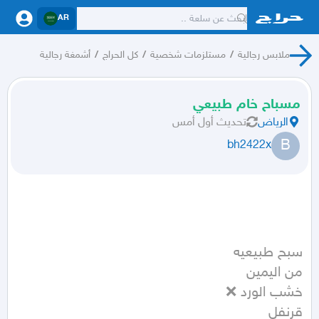
AR
ملابس رجالية
/
مستلزمات شخصية
/
كل الحراج
/
أشمغة رجالية
مسباح خام طبيعي
الرياض
تحديث
أول أمس
B
bh2422x