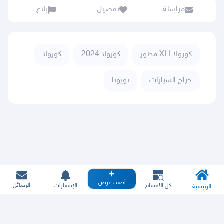
مراسلة
تفضيل
بلاغ
كورولا,XLI مطور
كورولا 2024
كورولا
حراج السيارات
تويوتا
أضف عرض
الرسائل
كل الأقسام
الإشعارات
الرئيسية