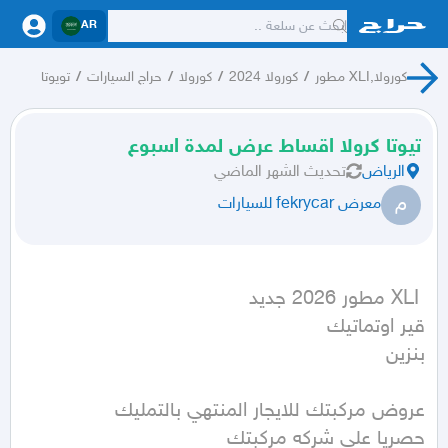
AR
كورولا,XLI مطور
/
كورولا 2024
/
كورولا
/
حراج السيارات
/
تويوتا
تيوتا كرولا اقساط عرض لمدة اسبوع
الرياض
تحديث
الشهر الماضي
م
معرض fekrycar للسيارات
بنزين