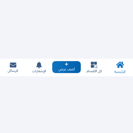
أضف عرض
الرسائل
كل الأقسام
الإشعارات
الرئيسية