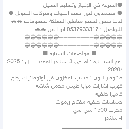
● معتمدون لدى جميع البنوك وشركات التمويل ● 
لدينا شحن لجميع مناطق المملكة بخصومات 🚗🚗 
نوع السيـــــارة : ام جي 3 ستاندر الموديـــــــــــل : 2025 
مـتـوفـر لـــون : حسب المخزون قير أوتوماتيك زجاج 