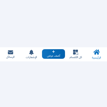
أضف عرض
الرسائل
كل الأقسام
الإشعارات
الرئيسية