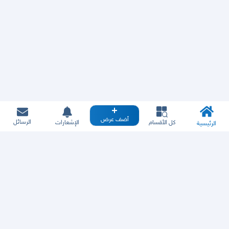
أضف عرض
الرسائل
كل الأقسام
الإشعارات
الرئيسية