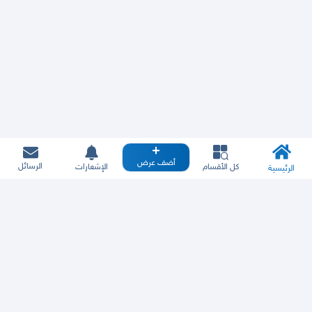
أضف عرض
الرسائل
كل الأقسام
الإشعارات
الرئيسية