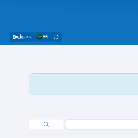
دخــــول
AR