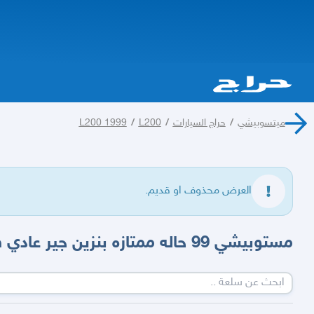
ميتسوبيشي
/
حراج السيارات
/
L200
/
L200 1999
العرض محذوف او قديم.
مستوبيشي 99 حاله ممتازه بنزين جير عادي فحص استماره جديد