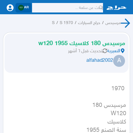
AR
مرسيدس
/
حراج السيارات
/
S 1970
/
S
مرسيدس 180 كلاسيك 1955 w120
النعيرية
تحديث
قبل ٦ أشهر
A
alfahad2002
 1970