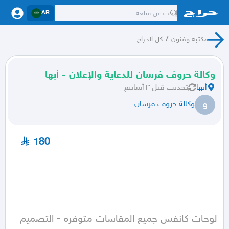
AR
مكتبة وفنون
/
كل الحراج
وكالة حروف فرسان للدعاية والإعلان - أبها
أبها
تحديث
قبل ٣ أسابيع
و
وكالة حروف فرسان
180
لوحات كانفس جميع المقاسات متوفره - التصميم 