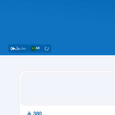
دخــــول
AR
380