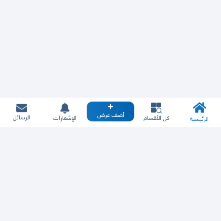
أضف عرض
الرسائل
كل الأقسام
الإشعارات
الرئيسية