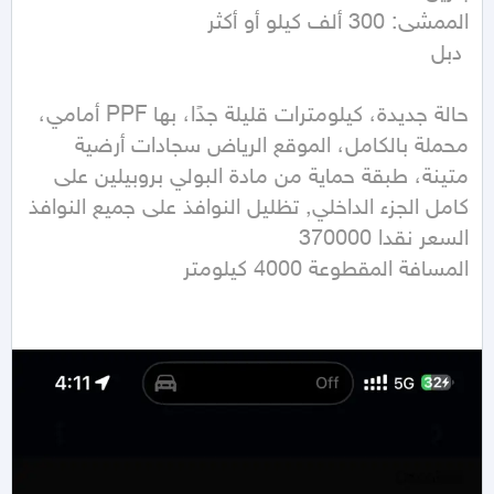
 دبل
حالة جديدة، كيلومترات قليلة جدًا، بها PPF أمامي، 
محملة بالكامل، الموقع الرياض سجادات أرضية 
متينة، طبقة حماية من مادة البولي بروبيلين على 
المسافة المقطوعة 4000 كيلومتر