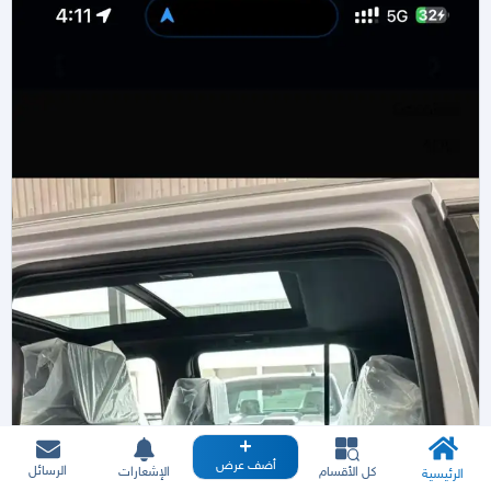
أضف عرض
الرسائل
كل الأقسام
الإشعارات
الرئيسية