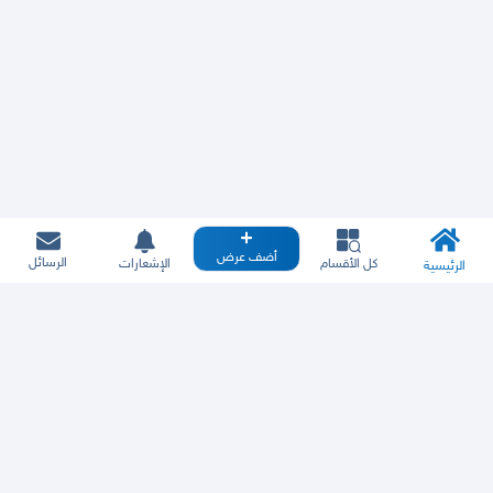
أضف عرض
الرسائل
كل الأقسام
الإشعارات
الرئيسية