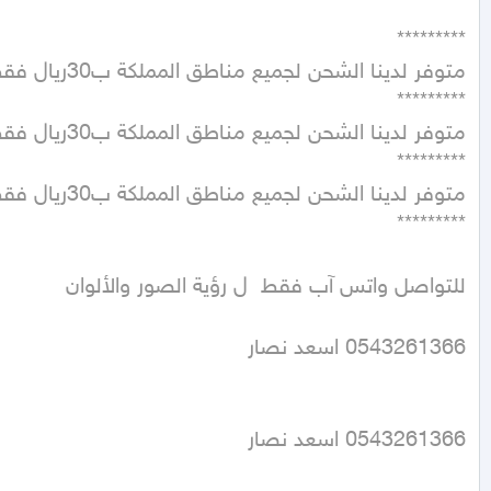
0543261366 اسعد نصار
