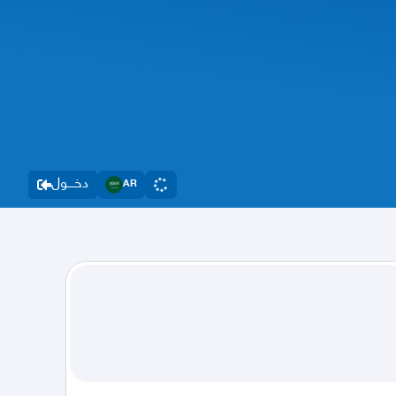
دخــــول
AR