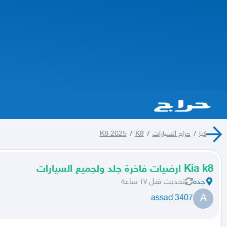
كيا
/
حراج السيارات
/
K8
/
K8 2025
Kia k8 ارضيات فاخرة جلد ولجميع السيارات
جده
تحديث
قبل ١٧ ساعة
A
assad 3407