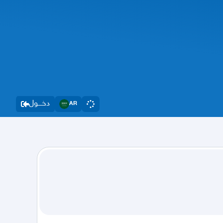
دخــــول
AR