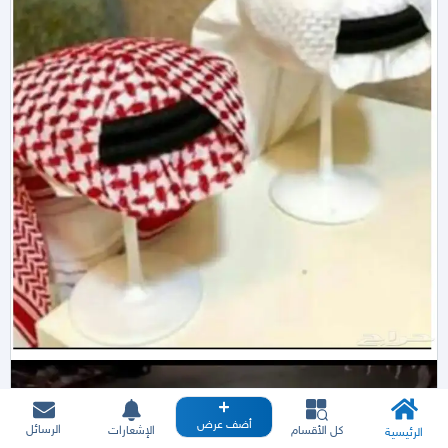
أضف عرض
الرسائل
كل الأقسام
الإشعارات
الرئيسية