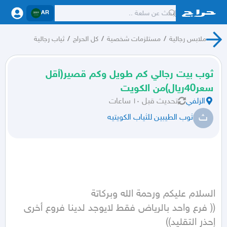
AR
ملابس رجالية
/
مستلزمات شخصية
/
كل الحراج
/
ثياب رجالية
ثوب بيت رجالي كم طويل وكم قصير(أقل
سعر40ريال)من الكويت
الزلفي
تحديث
قبل ١٠ ساعات
ث
ثوب الطيبين للثياب الكويتيه
(( فرع واحد بالرياض فقط لايوجد لدينا فروع أخرى 