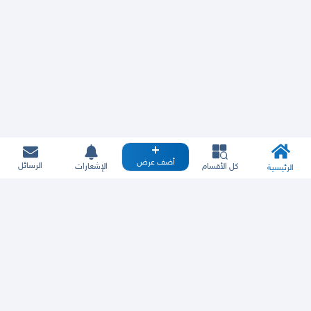
أضف عرض
الرسائل
كل الأقسام
الإشعارات
الرئيسية