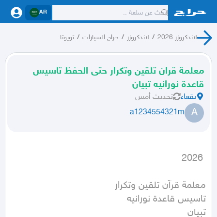
AR
لاندكروزر 2026
/
لاندكروزر
/
حراج السيارات
/
تويوتا
معلمة قران تلقين وتكرار حتى الحفظ تاسيس
قاعدة نورانيه تبيان
بقعاء
تحديث
أمس
A
a1234554321m
 2026