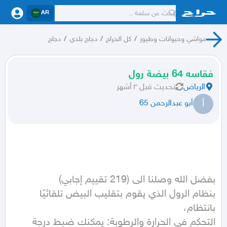
AR
مواشي وحيوانات وطيور
/
كل الحراج
/
دجاج بلدي
/
دجاج
فقاسه 64 بيضة رول
الرياض
تحديث
قبل ٣ أشهر
أ
أبو عبدالرحمن 65
التحكم في الحرارة والرطوبة: يمكنك ضبط درجة 