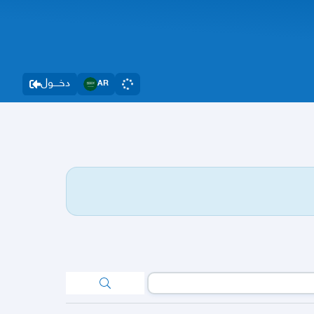
دخــــول
AR