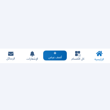
أضف عرض
الرسائل
كل الأقسام
الإشعارات
الرئيسية