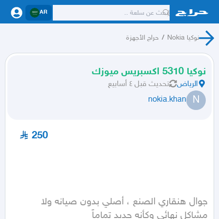
AR
نوكيا Nokia
/
حراج الأجهزة
نوكيا 5310 اكسبريس ميوزك
الرياض
تحديث
قبل ٤ أسابيع
N
nokia.khan
250
جوال هنقاري الصنع ، أصلي بدون صيانه ولا 