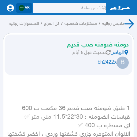
AR
ملابس رجالية
/
مستلزمات شخصية
/
كل الحراج
/
اكسسوارات رجالية
دومنه ضومنه صب قديم
الرياض
تحديث
قبل ٤ أيام
B
bh2422x
الالوان المتوفره جزري كشفتها وردي ، اخضر كشفتها 