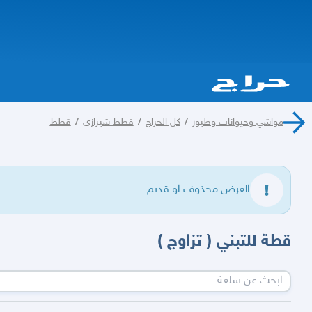
مواشي وحيوانات وطيور
/
كل الحراج
/
قطط شيرازي
/
قطط
العرض محذوف او قديم.
قطة للتبني ( تزاوج )