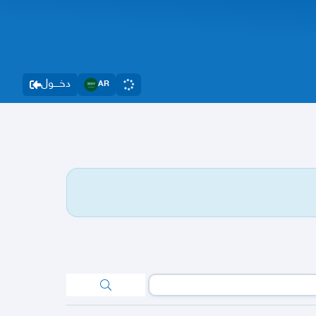
دخــــول
AR