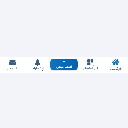
أضف عرض
الرسائل
كل الأقسام
الإشعارات
الرئيسية