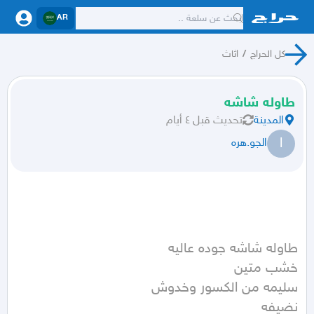
AR
كل الحراج
/
اثاث
طاوله شاشه
المدينة
تحديث
قبل ٤ أيام
ا
الجو.هره