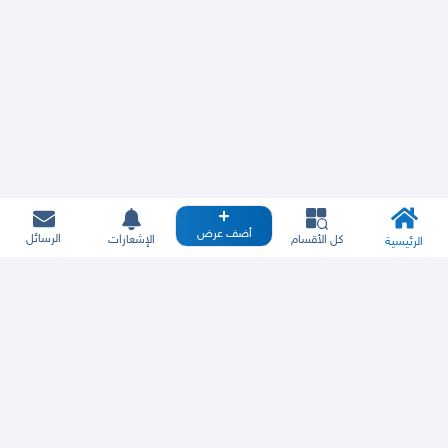
أضف عرض
الرسائل
كل الأقسام
الإشعارات
الرئيسية