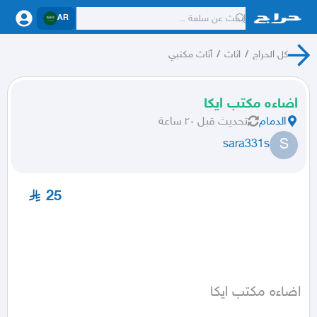
AR
كل الحراج
/
اثاث
/
أثاث مكتبي
اضاءه مكتب ايكا
الدمام
تحديث
قبل ٢٠ ساعة
S
sara331s
25
اضاءه مكتب ايكا