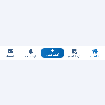
أضف عرض
الرسائل
كل الأقسام
الإشعارات
الرئيسية