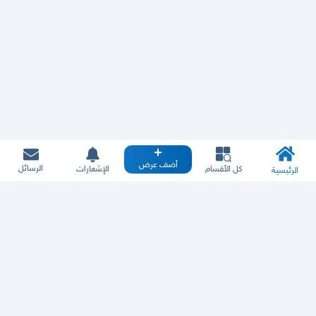
أضف عرض
الرسائل
كل الأقسام
الإشعارات
الرئيسية